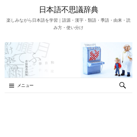
日本語不思議辞典
楽しみながら日本語を学習｜語源・漢字・類語・季語・由来・読
み方・使い分け
検
メニュー
索:
コ
ン
テ
ン
ツ
へ