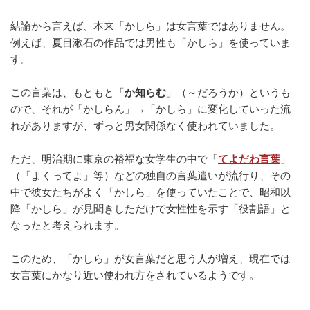
o
結論から言えば、本来「かしら」は女言葉ではありません。
o
例えば、夏目漱石の作品では男性も「かしら」を使っていま
k
す。
この言葉は、もともと「
か知らむ
」（～だろうか）というも
ので、それが「かしらん」→「かしら」に変化していった流
れがありますが、ずっと男女関係なく使われていました。
ただ、明治期に東京の裕福な女学生の中で「
てよだわ言葉
」
（「よくってよ」等）などの独自の言葉遣いが流行り、その
中で彼女たちがよく「かしら」を使っていたことで、昭和以
降「かしら」が見聞きしただけで女性性を示す「役割語」と
なったと考えられます。
このため、「かしら」が女言葉だと思う人が増え、現在では
女言葉にかなり近い使われ方をされているようです。