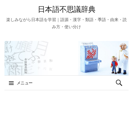
日本語不思議辞典
楽しみながら日本語を学習｜語源・漢字・類語・季語・由来・読
み方・使い分け
検
メニュー
索:
コ
ン
テ
ン
ツ
へ