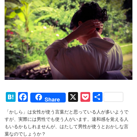
H
F
X
P
共
Share
at
a
o
有
「かしら」は女性が使う言葉だと思っている人が多いようで
e
c
ck
すが、実際には男性でも使う人がいます。違和感を覚える人
n
e
et
もいるかもしれませんが、はたして男性が使うとおかしな言
a
b
葉なのでしょうか？