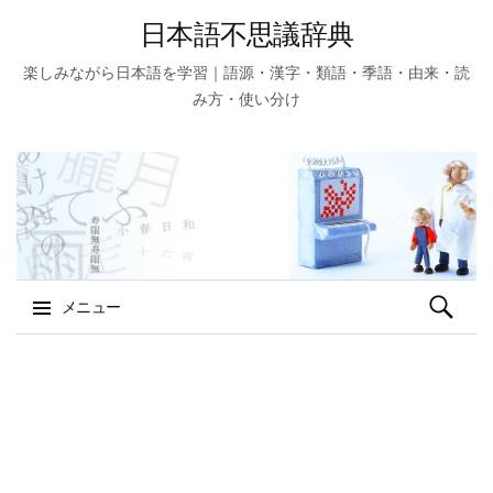
日本語不思議辞典
楽しみながら日本語を学習｜語源・漢字・類語・季語・由来・読
み方・使い分け
検
メニュー
索:
コ
ン
テ
ン
ツ
へ