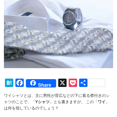
H
F
X
P
共
Share
at
a
o
有
ワイシャツとは、主に男性が背広などの下に着る襟付きのシ
e
c
ck
ャツのことで、「
Yシャツ
」とも書きますが、 この「
ワイ
」
n
e
et
は何を指しているのでしょう？
a
b