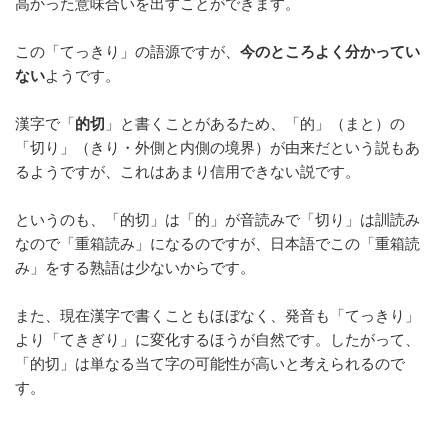
高かった意味合いを出すことができます。
o
k
この「てっきり」の語源ですが、
今のところよく分かってい
ない
ようです。
漢字で「
的切
」と書くことがあるため、「的」（まと）の
「切り」（きり・外側と内側の境界）が由来だという説もあ
るようですが、これはあまり信用できない説です。
というのも、「的切」は「的」が音読みで「切り」は訓読み
なので「重箱読み」になるのですが、日本語でこの「重箱読
み」をする熟語は少ないからです。
また、現在漢字で書くこともほぼなく、発音も「てっきり」
より「てきぎり」に変化するほうが自然です。したがって、
「的切」は単なる当て字の可能性が高いと考えられるので
す。