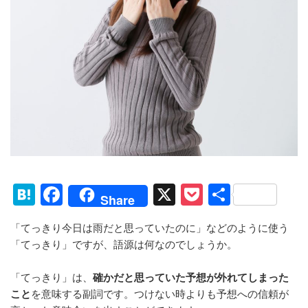
H
F
X
P
共
Share
at
a
o
有
「てっきり今日は雨だと思っていたのに」などのように使う
e
c
ck
「てっきり」ですが、語源は何なのでしょうか。
n
e
et
a
b
「てっきり」は、
確かだと思っていた予想が外れてしまった
こと
を意味する副詞です。つけない時よりも予想への信頼が
o