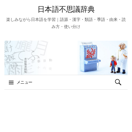
日本語不思議辞典
楽しみながら日本語を学習｜語源・漢字・類語・季語・由来・読
み方・使い分け
検
メニュー
索:
コ
ン
テ
ン
ツ
へ