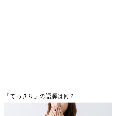
ス
キ
ッ
プ
「てっきり」の語源は何？