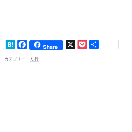
H
F
X
P
共
Share
at
a
o
有
カテゴリー：
た行
e
c
ck
n
e
et
a
b
o
o
k