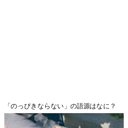
ス
キ
ッ
プ
「のっぴきならない」の語源はなに？