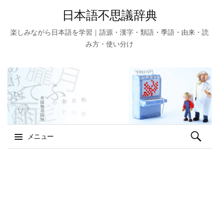
日本語不思議辞典
楽しみながら日本語を学習｜語源・漢字・類語・季語・由来・読
み方・使い分け
検
メニュー
索:
コ
ン
テ
ン
ツ
へ