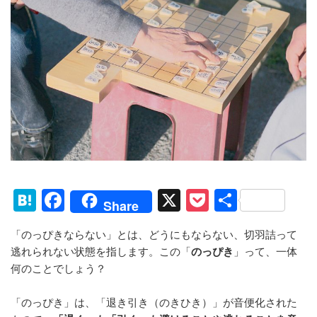
H
F
X
P
共
Share
at
a
o
有
「のっぴきならない」とは、どうにもならない、切羽詰って
e
c
ck
逃れられない状態を指します。この「
のっぴき
」って、一体
n
e
et
何のことでしょう？
a
b
「のっぴき」は、「退き引き（のきひき）」が音便化された
o