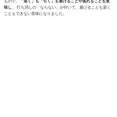
もので、
「退く」も「引く」も避けることや逃れることを意
o
味し
、 打ち消しの「ならない」が付いて、避けることも退く
k
こともできない意味になりました。