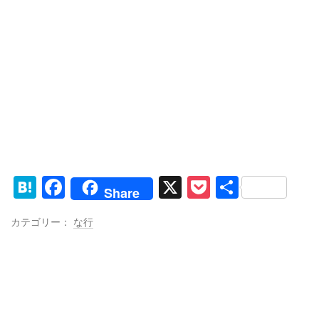
H
F
X
P
共
Share
at
a
o
有
カテゴリー：
な行
e
c
ck
n
e
et
a
b
o