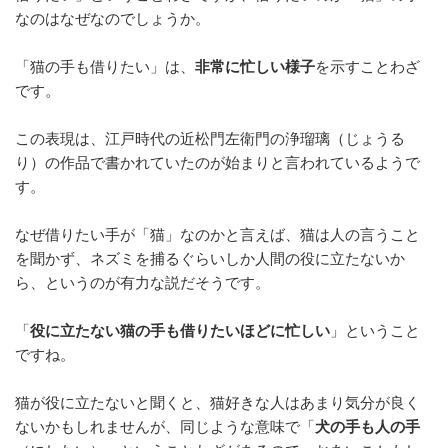
n
e
et
なのはなぜなのでしょうか。
a
b
「猫の手も借りたい」は、
非常に忙しい様子
を示すことわざ
o
です。
o
k
この表現は、江戸時代の近松門左衛門の浄瑠璃（じょうる
り）の作品で書かれていたのが始まりと言われているようで
す。
なぜ借りたい手が「猫」なのかと言えば、猫は人の言うこと
を聞かず、ネズミを捕るぐらいしか人間の役に立たないか
ら、というのが有力な説だそうです。
「
役に立たない猫の手も借りたいほどに忙しい
」ということ
ですね。
猫が役に立たないと聞くと、猫好きな人はあまり気分が良く
ないかもしれませんが、同じような意味で「
犬の手も人の手