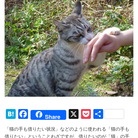
H
F
X
P
共
Share
at
a
o
有
「猫の手も借りたい状況」などのように使われる「猫の手も
e
c
ck
借りたい」ということわざですが、借りたいのが「猫」の手