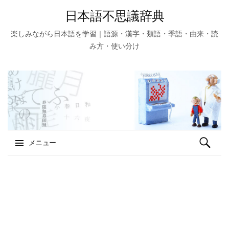
日本語不思議辞典
楽しみながら日本語を学習｜語源・漢字・類語・季語・由来・読
み方・使い分け
検
メニュー
索:
コ
ン
テ
ン
ツ
へ