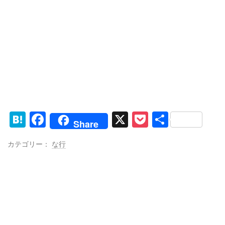
H
F
X
P
共
Share
at
a
o
有
カテゴリー：
な行
e
c
ck
n
e
et
a
b
o
o