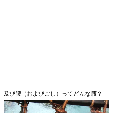
ス
キ
ッ
プ
及び腰（およびごし）ってどんな腰？