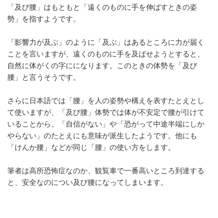
「及び腰」はもともと「遠くのものに手を伸ばすときの姿
o
勢」を指すようです。
o
k
「影響力が及ぶ」のように「及ぶ」はあるところに力が届く
ことを言いますが、遠くのものに手を及ばせようとすると、
自然に体がくの字にになります。このときの体勢を「及び
腰」と言うそうです。
さらに日本語では「腰」を人の姿勢や構えを表すたとえとし
て使いますが、「及び腰」体勢では体が不安定で腰が引けて
いることから、「自信がない」や「恐がって中途半端にしか
やらない」のたとえにも意味が派生したようです。他にも
「けんか腰」などが同じ「腰」の使い方をします。
筆者は高所恐怖症なのか、観覧車で一番高いところ到達する
と、安全なのについ及び腰になってしまいます。