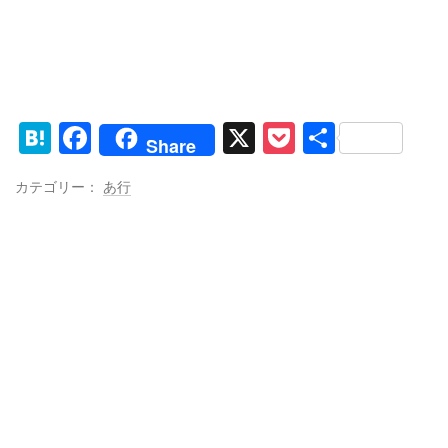
H
F
X
P
共
Share
at
a
o
有
カテゴリー：
あ行
e
c
ck
n
e
et
a
b
o
o
k