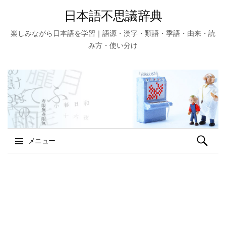
日本語不思議辞典
楽しみながら日本語を学習｜語源・漢字・類語・季語・由来・読
み方・使い分け
検
メニュー
索:
コ
ン
テ
ン
ツ
へ