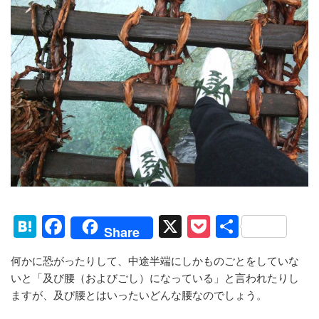
H
F
X
P
共
Share
at
a
o
有
何かに恐がったりして、中途半端にしかものごとをしていな
e
c
ck
いと「及び腰（およびごし）になっている」と言われたりし
n
e
et
ますが、及び腰とはいったいどんな腰なのでしょう。
a
b