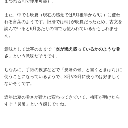
まつわる句で使用可能）。
o
k
また、中でも晩夏（現在の感覚では8月後半から9月）に使わ
れる言葉のようです。旧暦では6月が晩夏だったため、古文を
読んでいると6月あたりの句でも使われているかもしれませ
ん。
意味としては字のままで「
炎が燃え盛っているかのような暑
さ
」という意味だそうです。
ちなみに、手紙の挨拶などで「炎暑の候」と書くときは7月に
使うことになっているようで、8月や9月に使うのは好ましく
ないそうです。
近年は夏の暑さが昔とは変わってきていて、梅雨が明けたら
すぐ「炎暑」という感じですね。