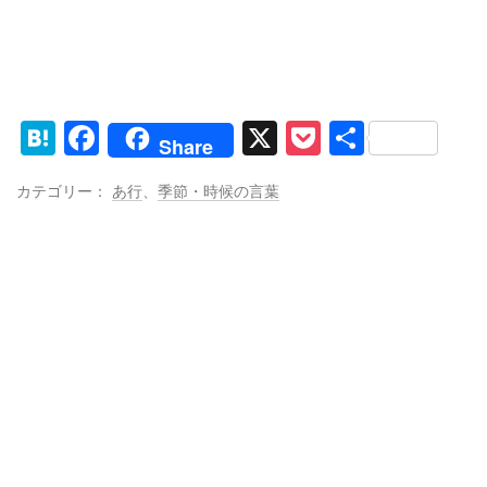
H
F
X
P
共
Share
at
a
o
有
カテゴリー：
あ行
、
季節・時候の言葉
e
c
ck
n
e
et
a
b
o
o
k