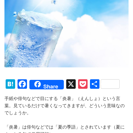
H
F
X
P
共
Share
at
a
o
有
手紙や俳句などで目にする「炎暑」（えんしょ）という言
e
c
ck
葉。見ているだけで暑くなってきますが、どういう意味なの
n
e
et
でしょうか。
a
b
「炎暑」は俳句などでは「夏の季語」とされています（夏に
o