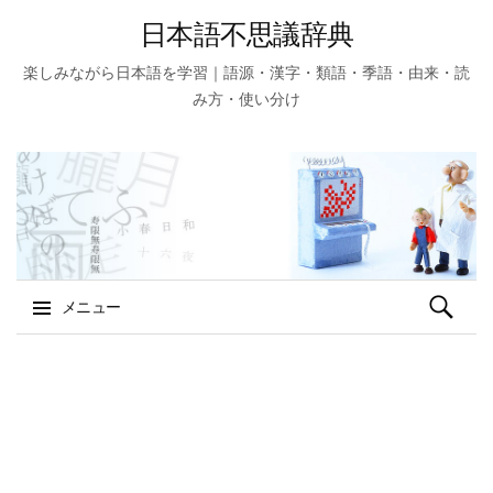
日本語不思議辞典
楽しみながら日本語を学習｜語源・漢字・類語・季語・由来・読
み方・使い分け
検
メニュー
索:
コ
ン
テ
ン
ツ
へ