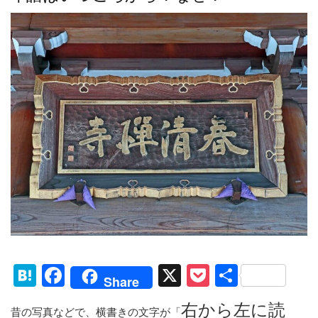
H
F
X
P
共
Share
at
a
o
有
右から左に読
昔の写真などで、横書きの文字が「