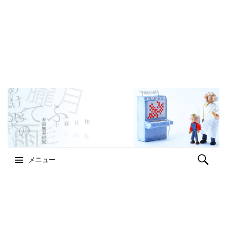
検
メニュー
索:
コ
ン
テ
ン