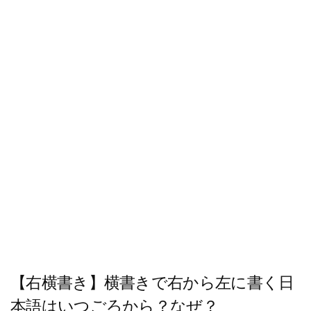
ツ
へ
ス
キ
ッ
プ
【右横書き】横書きで右から左に書く日
本語はいつごろから？なぜ？