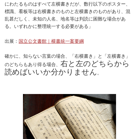
にわたるものはすべて左横書きだが、数行以下のポスター、
標識、看板等は右横書きのものと左横書きのものがあり、混
乱甚だしく、未知の人名、地名等は判読に困難な場合があ
る。いずれかに整理統一する必要がある」
出展：
国立公文書館｜横書統一案要綱
確かに、知らない言葉の場合、「右横書き」と「左横書き」
右と左のどちらから
のどちらもあり得る場合、
読めばいいか分かりません
。