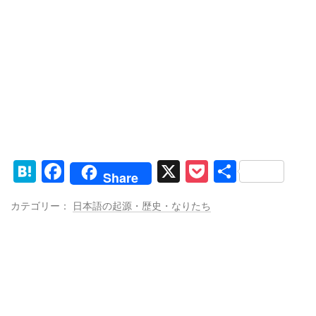
H
F
X
P
共
Share
at
a
o
有
カテゴリー：
日本語の起源・歴史・なりたち
e
c
ck
n
e
et
a
b
o
o