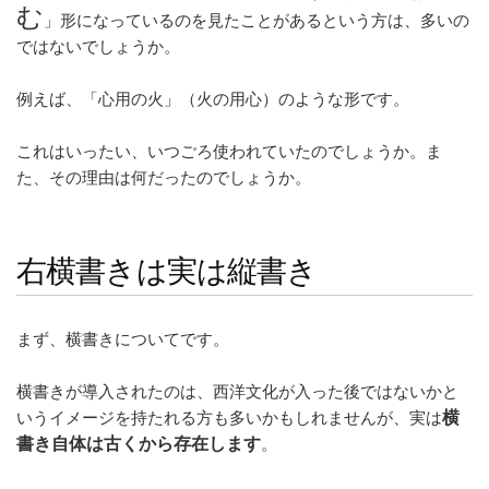
e
c
ck
む
」形になっているのを見たことがあるという方は、多いの
n
e
et
ではないでしょうか。
a
b
例えば、「心用の火」（火の用心）のような形です。
o
o
これはいったい、いつごろ使われていたのでしょうか。ま
k
た、その理由は何だったのでしょうか。
右横書きは実は縦書き
まず、横書きについてです。
横書きが導入されたのは、西洋文化が入った後ではないかと
いうイメージを持たれる方も多いかもしれませんが、実は
横
書き自体は古くから存在します
。