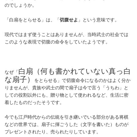
a
b
のでしょうか。
o
o
「白扇をとらせる」は、「
切腹せよ
」という意味です。
k
現代ではまず使うことはありませんが、当時武士の社会では
このような表現で切腹の命令をしていたようです。
白扇（何も書かれていない真っ白
なぜ「
な扇子）
をとらせる」で切腹命令になるのかはよく分か
りませんが、貴族や武士の間で扇子は今で言う「うちわ」と
しての役割以外にも、贈り物として使われるなど、生活に密
着したものだったそうです。
今でも江戸時代からの伝統を引き継いでいる部分がある将棋
などの世界では、扇子に揮ごうした（文字を書いた）ものが
プレゼントされたり、売られたりしています。