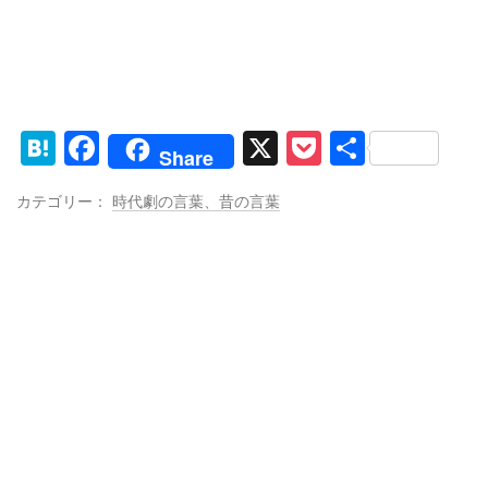
H
F
X
P
共
Share
at
a
o
有
カテゴリー：
時代劇の言葉、昔の言葉
e
c
ck
n
e
et
a
b
o
o
k