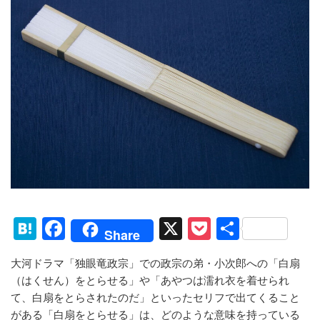
H
F
X
P
共
Share
at
a
o
有
大河ドラマ「独眼竜政宗」での政宗の弟・小次郎への「白扇
e
c
ck
（はくせん）をとらせる」や「あやつは濡れ衣を着せられ
n
e
et
て、白扇をとらされたのだ」といったセリフで出てくること
がある「白扇をとらせる」は、どのような意味を持っている