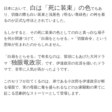
白は「死に装束」の色
日本において、
でもあ
り、切腹の際も白い装束と浅葱色（明るい青緑色）の袴を着
るのが正式な作法とされていました。
もしかすると、その死に装束の色としての白と真っ白な扇子
を何か関連づけて、「白扇をとらせる」=「切腹命令」という
意味が生まれたのかもしれません。
「白扇をとらせる」で有名なのは、冒頭にもあげた大河ドラ
独眼竜政宗
マ「
」です。伊達政宗の生涯を描いたドラ
マで、非常に人気が高かったようです。
このセリフが出てくるのは、弟である小次郎を伊達政宗が斬
る場面で、実の母親に毒を盛られるなどのお家騒動の果てに
起こる悲劇的なストーリーとして登場します。