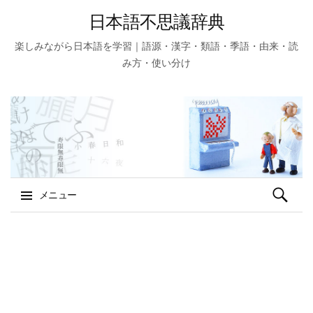
日本語不思議辞典
楽しみながら日本語を学習｜語源・漢字・類語・季語・由来・読
み方・使い分け
検
メニュー
索:
コ
ン
テ
ン
ツ
へ