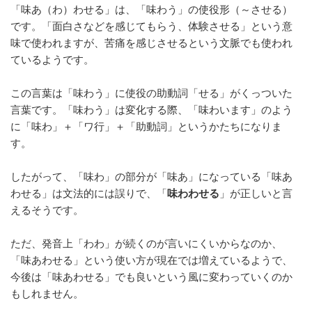
「味あ（わ）わせる」は、「味わう」の使役形（～させる）
o
です。「面白さなどを感じてもらう、体験させる」という意
o
味で使われますが、苦痛を感じさせるという文脈でも使われ
k
ているようです。
この言葉は「味わう」に使役の助動詞「せる」がくっついた
言葉です。「味わう」は変化する際、「味わいます」のよう
に「味わ」＋「ワ行」＋「助動詞」というかたちになりま
す。
したがって、「味わ」の部分が「味あ」になっている「味あ
わせる」は文法的には誤りで、「
味わわせる
」が正しいと言
えるそうです。
ただ、発音上「わわ」が続くのが言いにくいからなのか、
「味あわせる」という使い方が現在では増えているようで、
今後は「味あわせる」でも良いという風に変わっていくのか
もしれません。