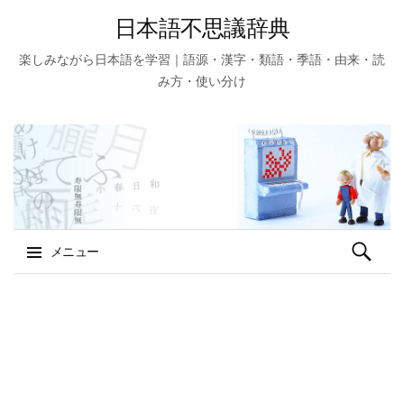
日本語不思議辞典
楽しみながら日本語を学習｜語源・漢字・類語・季語・由来・読
み方・使い分け
検
メニュー
索:
コ
ン
テ
ン
ツ
へ