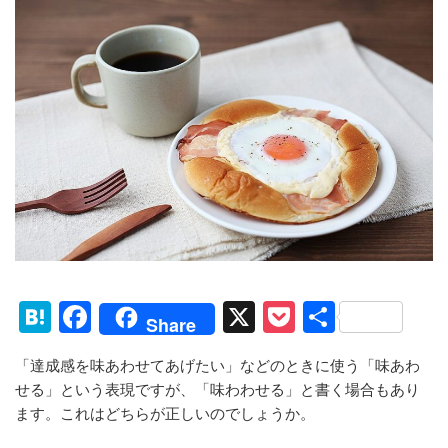
H
F
X
P
共
Share
at
a
o
有
「達成感を味あわせてあげたい」などのときに使う「味あわ
e
c
ck
せる」という表現ですが、「味わわせる」と書く場合もあり
n
e
et
ます。これはどちらが正しいのでしょうか。
a
b