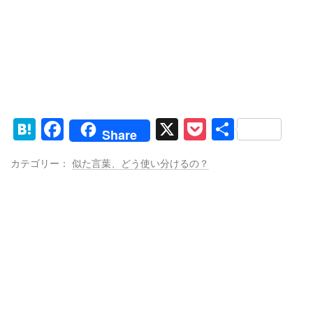
H
F
X
P
共
Share
at
a
o
有
カテゴリー：
似た言葉、どう使い分けるの？
e
c
ck
n
e
et
a
b
o
o
k