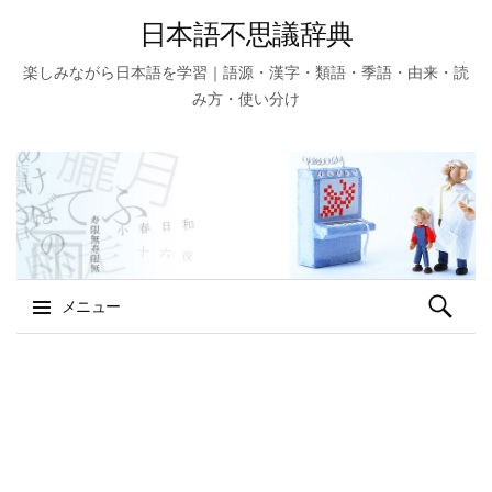
日本語不思議辞典
楽しみながら日本語を学習｜語源・漢字・類語・季語・由来・読
み方・使い分け
検
メニュー
索:
コ
ン
テ
ン
ツ
へ