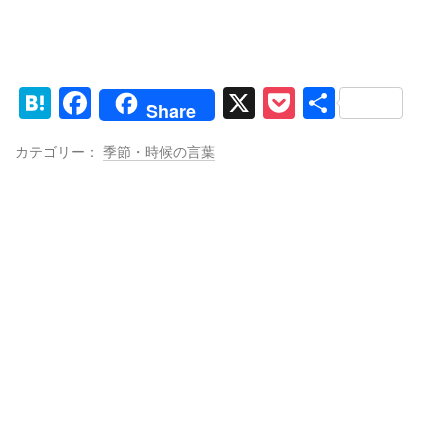
H
F
X
P
共
Share
at
a
o
有
カテゴリー：
季節・時候の言葉
e
c
ck
n
e
et
a
b
o
o
k