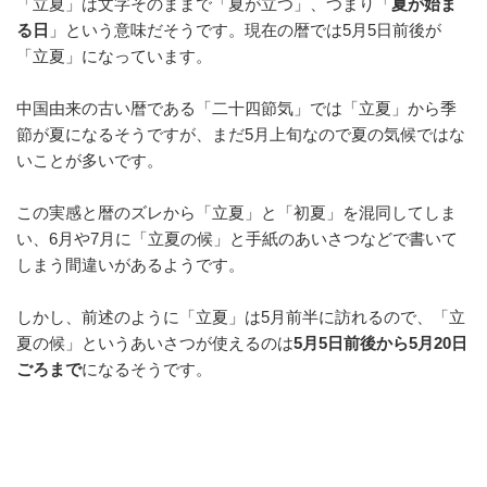
「立夏」は文字そのままで「夏が立つ」、つまり「
夏が始ま
o
る日
」という意味だそうです。現在の暦では5月5日前後が
k
「立夏」になっています。
中国由来の古い暦である「二十四節気」では「立夏」から季
節が夏になるそうですが、まだ5月上旬なので夏の気候ではな
いことが多いです。
この実感と暦のズレから「立夏」と「初夏」を混同してしま
い、6月や7月に「立夏の候」と手紙のあいさつなどで書いて
しまう間違いがあるようです。
しかし、前述のように「立夏」は5月前半に訪れるので、「立
夏の候」というあいさつが使えるのは
5月5日前後から5月20日
ごろまで
になるそうです。