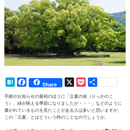
H
F
X
P
共
Share
at
a
o
有
手紙やお知らせの最初のほうに「立夏の候（りっかのこ
e
c
ck
う）、緑が映える季節になりましたが・・・」などのように
n
e
et
書かれているものを見たことがある人は多いと思いますが、
a
b
この「立夏」とはどういう時のことなのでしょうか。
o