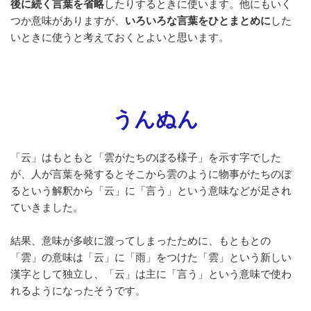
後に続く言葉を省略
したりするときに使います。他にもいく
o
つか意味がありますが、
いろいろな言葉をひとまとめに
した
o
いときに使うと考えておくとよいと思います。
k
うんぬん
「云」はもともと「雲がたちのぼる様子」を示す字でした
が、人が言葉を発するとそこから雲のように物事がたちのぼ
るという解釈から「云」に「言う」という意味などが足され
ていきました。
結果、意味が多岐に渡ってしまったために、もともとの
「雲」の意味は「云」に「雨」をつけた「雲」という新しい
漢字として独立し、「云」は主に「言う」という意味で使わ
れるようになったそうです。