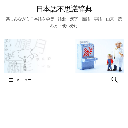
日本語不思議辞典
楽しみながら日本語を学習｜語源・漢字・類語・季語・由来・読
み方・使い分け
検
メニュー
索:
コ
ン
テ
ン
ツ
へ