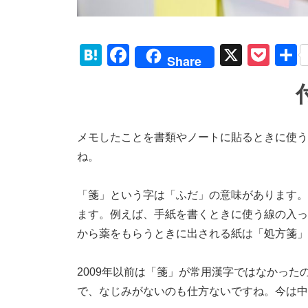
H
F
X
P
Share
at
a
o
e
c
ck
n
e
et
a
b
メモしたことを書類やノートに貼るときに使う
ね。
o
o
「箋」という字は「ふだ」の意味があります。
k
ます。例えば、手紙を書くときに使う線の入っ
から薬をもらうときに出される紙は「処方箋」
2009年以前は「箋」が常用漢字ではなかっ
で、なじみがないのも仕方ないですね。今は中