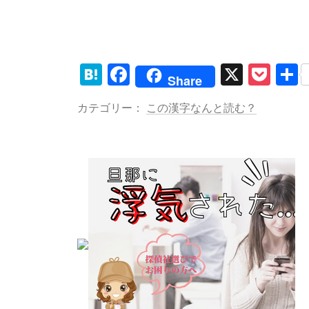
H
F
X
P
Share
at
a
o
カテゴリー：
この漢字なんと読む？
e
c
ck
n
e
et
a
b
o
o
k