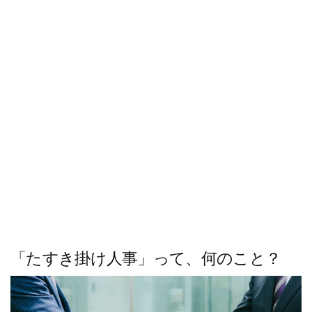
ス
キ
ッ
プ
「たすき掛け人事」って、何のこと？