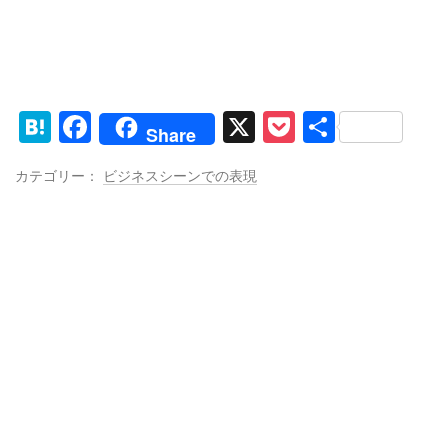
H
F
X
P
共
Share
at
a
o
有
カテゴリー：
ビジネスシーンでの表現
e
c
ck
n
e
et
a
b
o
o
k