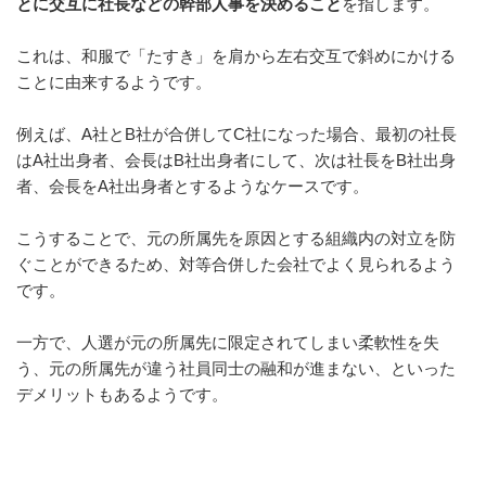
とに交互に社長などの幹部人事を決めること
を指します。
o
k
これは、和服で「たすき」を肩から左右交互で斜めにかける
ことに由来するようです。
例えば、A社とB社が合併してC社になった場合、最初の社長
はA社出身者、会長はB社出身者にして、次は社長をB社出身
者、会長をA社出身者とするようなケースです。
こうすることで、元の所属先を原因とする組織内の対立を防
ぐことができるため、対等合併した会社でよく見られるよう
です。
一方で、人選が元の所属先に限定されてしまい柔軟性を失
う、元の所属先が違う社員同士の融和が進まない、といった
デメリットもあるようです。