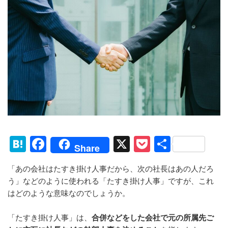
H
F
X
P
共
Share
at
a
o
有
「あの会社はたすき掛け人事だから、次の社長はあの人だろ
e
c
ck
う」などのように使われる「たすき掛け人事」ですが、これ
n
e
et
はどのような意味なのでしょうか。
a
b
「たすき掛け人事」は、
合併などをした会社で元の所属先ご
o