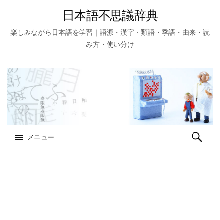
日本語不思議辞典
楽しみながら日本語を学習｜語源・漢字・類語・季語・由来・読
み方・使い分け
検
メニュー
索:
コ
ン
テ
ン
ツ
へ