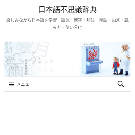
日本語不思議辞典
楽しみながら日本語を学習｜語源・漢字・類語・季語・由来・読
み方・使い分け
検
メニュー
索:
コ
ン
テ
ン
ツ
へ