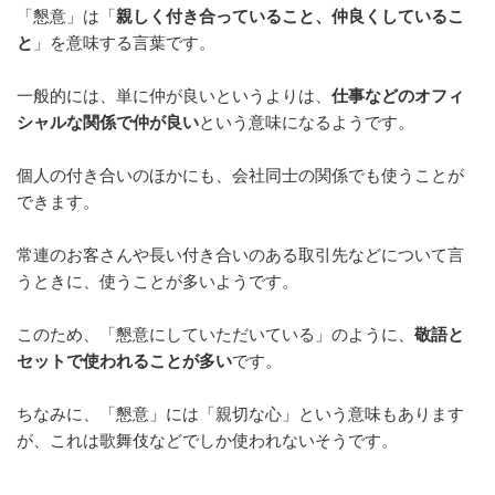
「懇意」は「
親しく付き合っていること、仲良くしているこ
o
と
」を意味する言葉です。
o
k
一般的には、単に仲が良いというよりは、
仕事などのオフィ
シャルな関係で仲が良い
という意味になるようです。
個人の付き合いのほかにも、会社同士の関係でも使うことが
できます。
常連のお客さんや長い付き合いのある取引先などについて言
うときに、使うことが多いようです。
このため、「懇意にしていただいている」のように、
敬語と
セットで使われることが多い
です。
ちなみに、「懇意」には「親切な心」という意味もあります
が、これは歌舞伎などでしか使われないそうです。