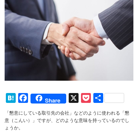
H
F
X
P
共
Share
at
a
o
有
「懇意にしている取引先の会社」などのように使われる「懇
e
c
ck
意（こんい）」ですが、どのような意味を持っているのでし
n
e
et
ょうか。
a
b