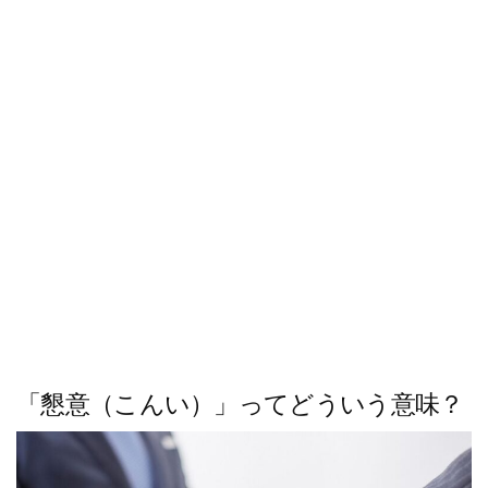
ス
キ
ッ
プ
「懇意（こんい）」ってどういう意味？