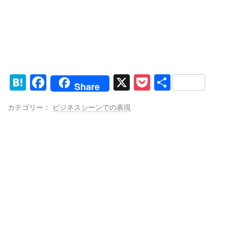
H
F
X
P
共
Share
at
a
o
有
カテゴリー：
ビジネスシーンでの表現
e
c
ck
n
e
et
a
b
o
o
k